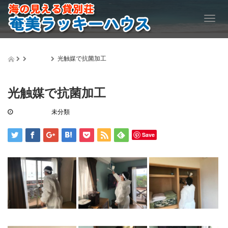
T
o
g
g
未分類
光触媒で抗菌加工
l
e
n
光触媒で抗菌加工
a
v
i
2020.12.7
未分類
g
a
Save
t
i
o
n